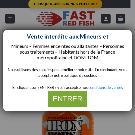
Passer
➜ JUSQU'À -40% SUR NOS POPPERS !
au
contenu
5/5 - Avis Google
Livraison Gratuite dès 49€
Vente interdite aux Mineurs et
Mineurs – Femmes enceintes ou allaitantes – Personnes
ACCUEIL
/
COMPOSITIONS
/
PENTYLE
sous traitements – Habitants hors de la
France
métropolitaine et
DOM TOM
Nous utilisons des cookies pour améliorer notre site. En continuant, vous
acceptez notre politique de cookies
En cliquant sur « ENTRER » vous acceptez nos
conditions de ventes
ENTRER
Merci de votre compréhension