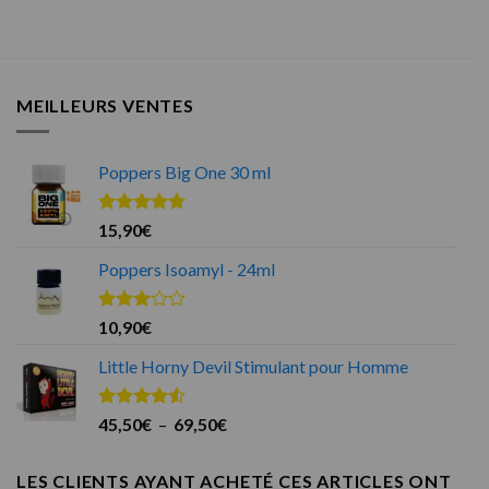
MEILLEURS VENTES
Poppers Big One 30 ml
Note
4.75
15,90
€
sur 5
Poppers Isoamyl - 24ml
Note
10,90
€
3.00
sur 5
Little Horny Devil Stimulant pour Homme
Note
4.50
Plage
45,50
€
–
69,50
€
sur 5
de
prix :
LES CLIENTS AYANT ACHETÉ CES ARTICLES ONT