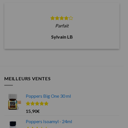
Parfait
Sylvain LB
MEILLEURS VENTES
Poppers Big One 30 ml
Note
4.75
15,90
€
sur 5
Poppers Isoamyl - 24ml