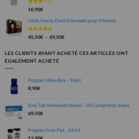
Note
10,90
€
3.00
sur 5
Little Horny Devil Stimulant pour Homme
Note
4.50
Plage
45,50
€
–
69,50
€
sur 5
de
prix :
LES CLIENTS AYANT ACHETÉ CES ARTICLES ONT
45,50€
ÉGALEMENT ACHETÉ
à
69,50€
Poppers Bleu Boy - 10ml
8,90
€
ErecTab Stimulant Sexuel – 20 Comprimés bleus
69,50
€
Poppers Iron Fist - 24 ml
12,90
€