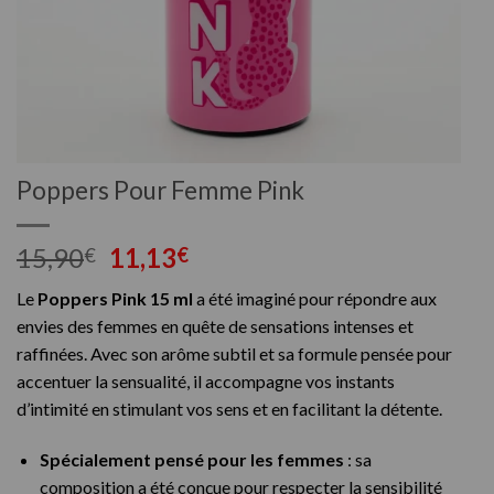
Poppers Pour Femme Pink
Le
Le
15,90
11,13
€
€
prix
prix
Le
Poppers Pink 15 ml
a été imaginé pour répondre aux
initial
actuel
envies des femmes en quête de sensations intenses et
était :
est :
raffinées. Avec son arôme subtil et sa formule pensée pour
15,90€.
11,13€.
accentuer la sensualité, il accompagne vos instants
d’intimité en stimulant vos sens et en facilitant la détente.
Spécialement pensé pour les femmes
: sa
composition a été conçue pour respecter la sensibilité