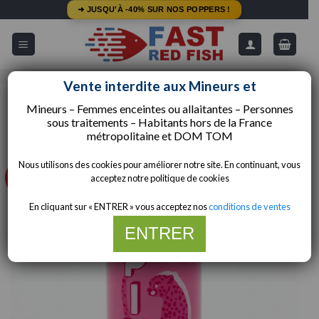
Passer
➜ JUSQU'À -40% SUR NOS POPPERS !
au
contenu
5/5 - Avis Google
Livraison Gratuite dès 49€
Vente interdite aux Mineurs et
Mineurs – Femmes enceintes ou allaitantes – Personnes
ACCUEIL
/
COMPOSITIONS
/
AMYLE
sous traitements – Habitants hors de la
France
métropolitaine et
DOM TOM
Nous utilisons des cookies pour améliorer notre site. En continuant, vous
-30%
acceptez notre politique de cookies
En cliquant sur « ENTRER » vous acceptez nos
conditions de ventes
ENTRER
Merci de votre compréhension