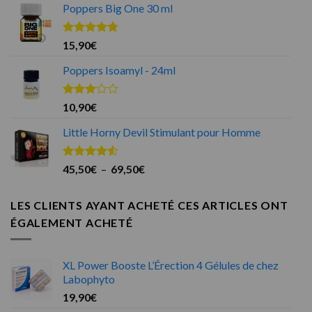
Poppers Big One 30 ml
Note
4.75
15,90
€
sur 5
Poppers Isoamyl - 24ml
Note
10,90
€
3.00
sur 5
Little Horny Devil Stimulant pour Homme
Note
4.50
Plage
45,50
€
–
69,50
€
sur 5
de
prix :
LES CLIENTS AYANT ACHETÉ CES ARTICLES ONT
45,50€
ÉGALEMENT ACHETÉ
à
69,50€
XL Power Booste L’Érection 4 Gélules de chez
Labophyto
19,90
€