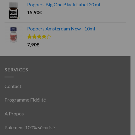
Poppers Big One Black Label 30 ml
15,90
€
Poppers Amsterdam New - 10ml
Note
7,90
€
4.00
sur
5
SERVICES
Contact
Programme Fidélité
A Propos
Paiement 100% sécurisé