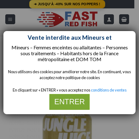
Passer
➜ JUSQU'À -40% SUR NOS POPPERS !
au
contenu
5/5 - Avis Google
Livraison Gratuite dès 49€
Vente interdite aux Mineurs et
Mineurs – Femmes enceintes ou allaitantes – Personnes
ACCUEIL
/
COMPOSITIONS
/
PENTYLE
sous traitements – Habitants hors de la
France
métropolitaine et
DOM TOM
Nous utilisons des cookies pour améliorer notre site. En continuant, vous
acceptez notre politique de cookies
En cliquant sur « ENTRER » vous acceptez nos
conditions de ventes
ENTRER
Merci de votre compréhension