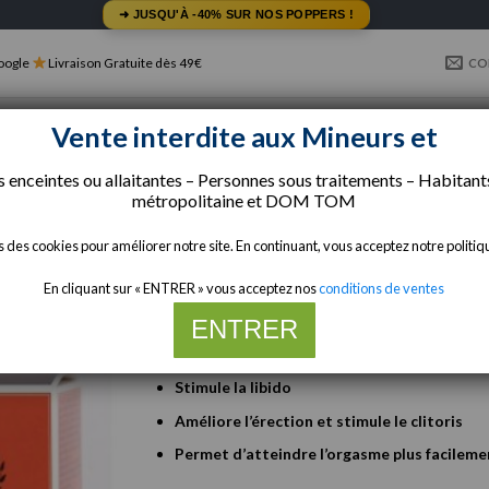
➜ JUSQU'À -40% SUR NOS POPPERS !
Google
Livraison Gratuite dès 49€
CO
ERS MOYEN ET PETIT FORMAT
COMPOSITIONS
S
Vente interdite aux Mineurs et
enceintes ou allaitantes – Personnes sous traitements – Habitants
métropolitaine et
DOM TOM
Bois Bandé d’Amazonie | St
s des cookies pour améliorer notre site. En continuant, vous acceptez notre politi
En cliquant sur « ENTRER » vous acceptez nos
conditions de ventes
12,50
€
ENTRER
Merci de votre compréhension
POINTS FORTS:
Stimule la libido
Améliore l’érection et stimule le clitoris
Permet d’atteindre l’orgasme plus facileme