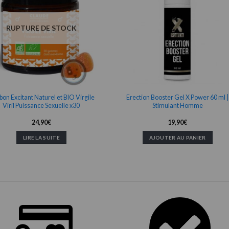
RUPTURE DE STOCK
on Excitant Naturel et BIO Virgile
Erection Booster Gel X Power 60 ml |
Viril Puissance Sexuelle x30
Stimulant Homme
24,90
€
19,90
€
LIRE LA SUITE
AJOUTER AU PANIER