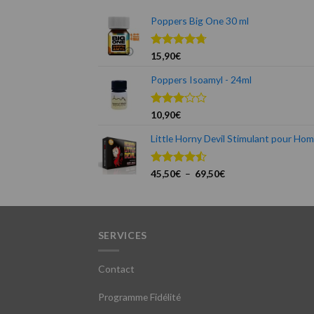
Poppers Big One 30 ml
Note
15,90
€
4.75
sur 5
Poppers Isoamyl - 24ml
Note
10,90
€
3.00
sur 5
Little Horny Devil Stimulant pour Ho
Plage
Note
45,50
€
4.50
–
69,50
€
sur 5
de
prix :
45,50€
à
SERVICES
69,50€
Contact
Programme Fidélité