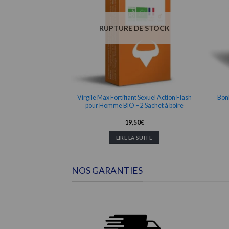
DE STOCK
RUPTURE DE STOCK
uit Retardant pour
Virgile Max Fortifiant Sexuel Action Flash
Bonb
Aphrodisiacs 10
pour Homme BIO – 2 Sachet à boire
s BIO
50
€
19,50
€
 SUITE
LIRE LA SUITE
NOS GARANTIES