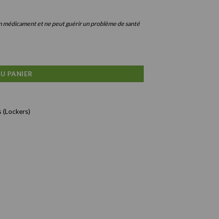
 un médicament et ne peut guérir un problème de santé
omme et Femme
U PANIER
s (Lockers)