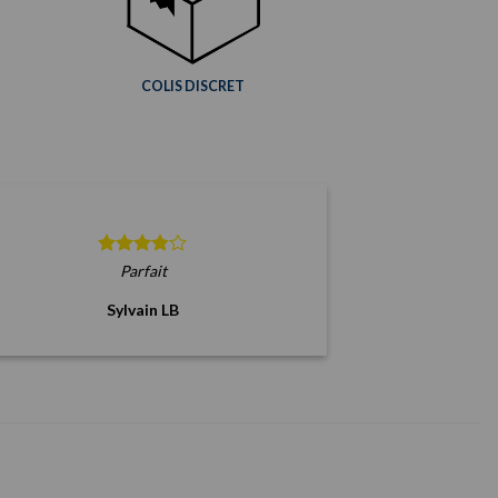
être
choisies
sur
la
COLIS DISCRET
page
du
produit
Parfait
Sylvain LB