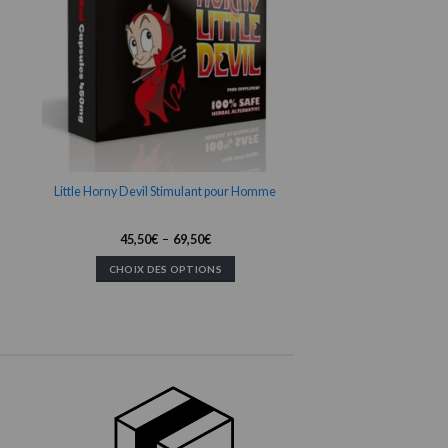
Little Horny Devil Stimulant pour Homme
Plage
45,50
€
–
69,50
€
de
prix :
CHOIX DES OPTIONS
45,50€
à
Ce
69,50€
produit
a
plusieurs
variations.
Les
options
peuvent