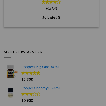
Parfait
Sylvain LB
MEILLEURS VENTES
Poppers Big One 30 ml
Note
4.75
15,90
€
sur 5
Poppers Isoamyl - 24ml
Note
10,90
€
3.00