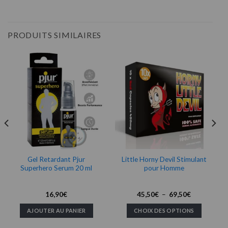
PRODUITS SIMILAIRES
Gel Retardant Pjur
Little Horny Devil Stimulant
Superhero Serum 20 ml
pour Homme
Plage
16,90
€
45,50
€
–
69,50
€
de
prix :
AJOUTER AU PANIER
CHOIX DES OPTIONS
45,50€
à
Ce
69,50€