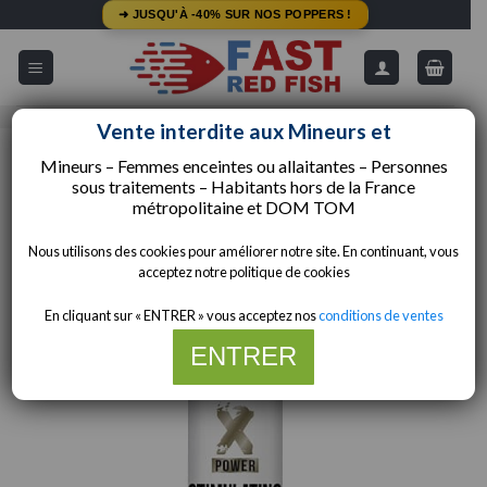
Passer
➜ JUSQU'À -40% SUR NOS POPPERS !
au
contenu
5/5 - Avis Google
Livraison Gratuite dès 49€
Vente interdite aux Mineurs et
Mineurs – Femmes enceintes ou allaitantes – Personnes
ACCUEIL
/
STIMULANT SEXUEL
sous traitements – Habitants hors de la
France
métropolitaine et
DOM TOM
Nous utilisons des cookies pour améliorer notre site. En continuant, vous
acceptez notre politique de cookies
En cliquant sur « ENTRER » vous acceptez nos
conditions de ventes
ENTRER
Merci de votre compréhension