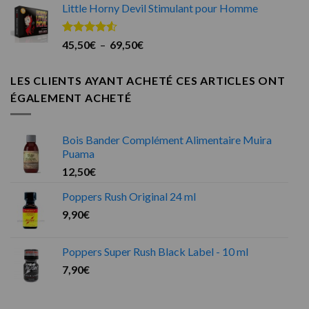
sur 5
Little Horny Devil Stimulant pour Homme
Note
4.50
Plage
45,50
€
–
69,50
€
sur 5
de
prix :
LES CLIENTS AYANT ACHETÉ CES ARTICLES ONT
45,50€
ÉGALEMENT ACHETÉ
à
69,50€
Bois Bander Complément Alimentaire Muira
Puama
12,50
€
Poppers Rush Original 24 ml
9,90
€
Poppers Super Rush Black Label - 10 ml
7,90
€