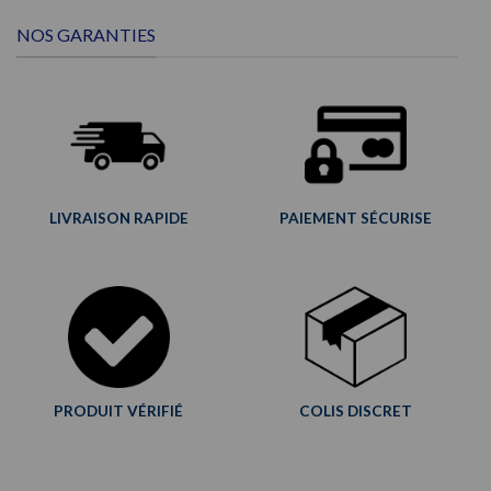
produit
NOS GARANTIES
a
plusieurs
variations.
Les
options
peuvent
être
choisies
sur
LIVRAISON RAPIDE
PAIEMENT SÉCURISE
la
page
du
produit
PRODUIT VÉRIFIÉ
COLIS DISCRET