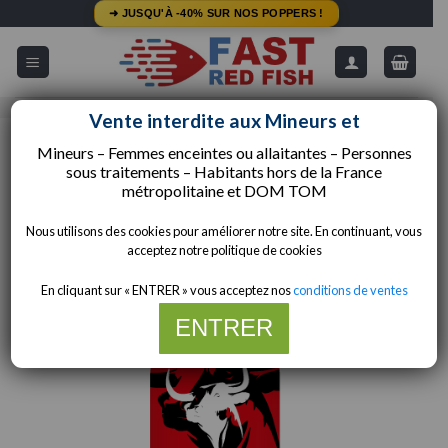
Passer
➜ JUSQU'À -40% SUR NOS POPPERS !
au
contenu
5/5 - Avis Google
Livraison Gratuite dès 49€
Vente interdite aux Mineurs et
Mineurs – Femmes enceintes ou allaitantes – Personnes
ACCUEIL
/
COMPOSITIONS
/
AMYLE
sous traitements – Habitants hors de la
France
métropolitaine et
DOM TOM
Nous utilisons des cookies pour améliorer notre site. En continuant, vous
acceptez notre politique de cookies
En cliquant sur « ENTRER » vous acceptez nos
conditions de ventes
ENTRER
Merci de votre compréhension