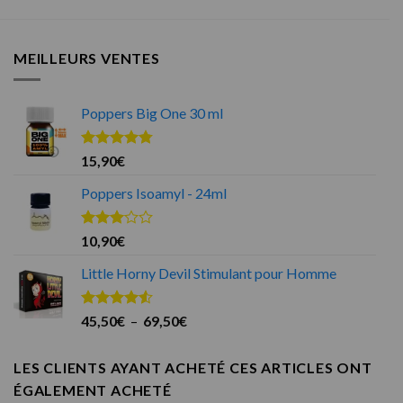
MEILLEURS VENTES
Poppers Big One 30 ml
Note
4.75
15,90
€
sur 5
Poppers Isoamyl - 24ml
Note
10,90
€
3.00
sur 5
Little Horny Devil Stimulant pour Homme
Note
4.50
Plage
45,50
€
–
69,50
€
sur 5
de
prix :
LES CLIENTS AYANT ACHETÉ CES ARTICLES ONT
45,50€
ÉGALEMENT ACHETÉ
à